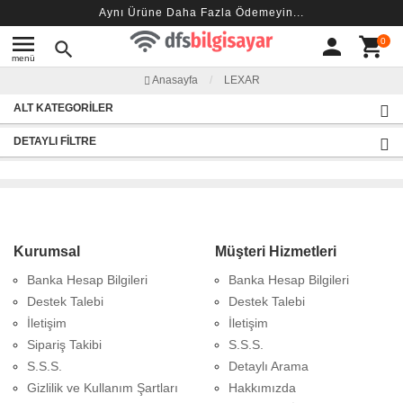
Aynı Ürüne Daha Fazla Ödemeyin...
menu
person
shopping_cart
0
search
menü
Anasayfa
LEXAR
ALT KATEGORILER
DETAYLI FILTRE
Kurumsal
Müşteri Hizmetleri
Banka Hesap Bilgileri
Banka Hesap Bilgileri
Destek Talebi
Destek Talebi
İletişim
İletişim
Sipariş Takibi
S.S.S.
S.S.S.
Detaylı Arama
Gizlilik ve Kullanım Şartları
Hakkımızda